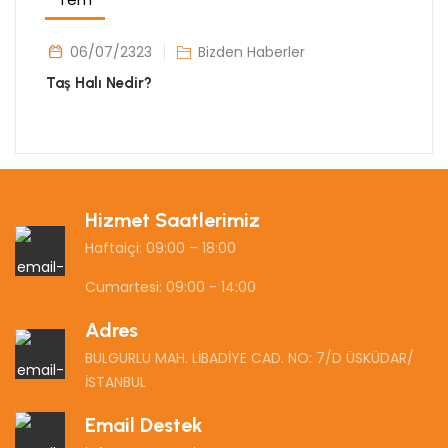
06/07/2323
Bizden Haberler
Taş Halı Nedir?
Hizmet Saatlerimiz
Haftaiçi: 09:00 – 18:00
Cumartesi: 09:00 - 14:00
Adres
BULGURLU MAH. LİBADİYE CAD. NO: 7/D ÜSKÜDAR/
İSTANBUL
Email Destek