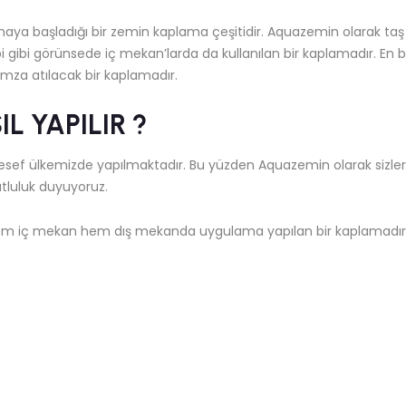
maya başladığı bir zemin kaplama çeşitidir. Aquazemin olarak taş
 gibi görünsede iç mekan’larda da kullanılan bir kaplamadır. En bel
mza atılacak bir kaplamadır.
L YAPILIR ?
sef ülkemizde yapılmaktadır. Bu yüzden Aquazemin olarak sizlere
tluluk duyuyoruz.
em iç mekan hem dış mekanda uygulama yapılan bir kaplamadır. O