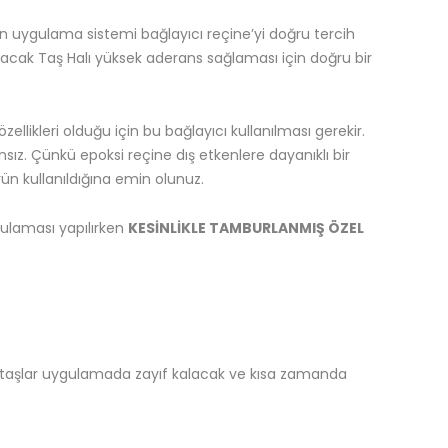
an uygulama sistemi bağlayıcı reçine’yi doğru tercih
lacak Taş Halı yüksek aderans sağlaması için doğru bir
ellikleri olduğu için bu bağlayıcı kullanılması gerekir.
ız. Çünkü epoksi reçine dış etkenlere dayanıklı bir
rün kullanıldığına emin olunuz.
gulaması yapılırken
KESİNLİKLE TAMBURLANMIŞ ÖZEL
ş taşlar uygulamada zayıf kalacak ve kısa zamanda