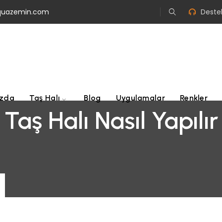
quazemin.com
Destek
ızda
Taş Halı
Blog
Uygulamalar
Renkler
Taş Halı Nasıl Yapılır