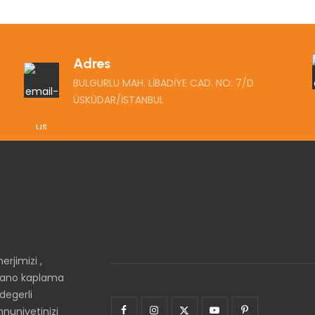
Adres
BULGURLU MAH. LİBADİYE CAD. NO: 7/D
ÜSKÜDAR/İSTANBUL
rjimizi ,
i nano kaplama
degerli
nuniyetinizi