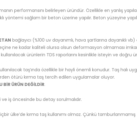
amanın performansını belirleyen üründür. Özellikle en yanlış yapıl
lı yöntemi sağlam bir beton üzerine yapılır. Beton yüzeyine yapı
RETAN
bağlayıcı (%100 uv dayanımlı, hava şartlarına dayanıklı vb) öz
eçine ne kadar kaliteli olursa olsun deformasyon olmaması imkans
ullanılacak ürünlerin TDS raporlarını kesinlikle isteyin ve doğru ü
lanılacak taş’ında özellikle bir hayli önemli konudur. Taş halı uy
erden ötürü kırma taş tercih edilen uygulamalar oluyor.
U BİR ÜRÜN DEĞİLDİR
.
ve iş öncesinde bu detay sorulmalıdır.
 hiçbir ülke’de kırma taş kullanımı olmaz. Çünkü tamburlanmamı
.