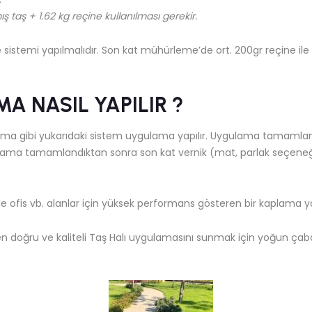
 taş + 1.62 kg reçine kullanılması gerekir.
stemi yapılmalıdır. Son kat mühürleme’de ort. 200gr reçine i
A NASIL YAPILIR ?
a gibi yukarıdaki sistem uygulama yapılır. Uygulama tamamlan
ama tamamlandıktan sonra son kat vernik (mat, parlak seçeneğ
e ofis vb. alanlar için yüksek performans gösteren bir kaplama ya
 en doğru ve kaliteli Taş Halı uygulamasını sunmak için yoğun çaba