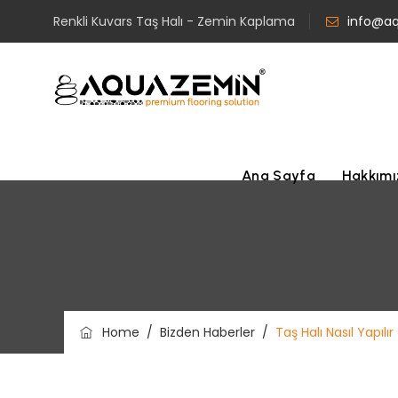
Renkli Kuvars Taş Halı - Zemin Kaplama
info@a
Ana Sayfa
Hakkım
Home
/
Bizden Haberler
/
Taş Halı Nasıl Yapılır