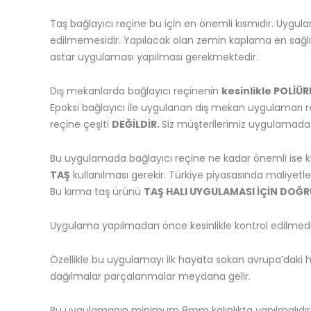
Taş bağlayıcı reçine bu için en önemli kısmıdır. Uygul
edilmemesidir. Yapılacak olan zemin kaplama en sağlık
astar uygulaması yapılması gerekmektedir.
Dış mekanlarda bağlayıcı reçinenin
kesinlikle POLİÜ
Epoksi bağlayıcı ile uygulanan dış mekan uygulamarı r
reçine çeşiti
DEĞİLDİR.
Siz müşterilerimiz uygulamada k
Bu uygulamada bağlayıcı reçine ne kadar önemli ise kul
TAŞ
kullanılması gerekir. Türkiye piyasasında maliyetl
Bu kırma taş ürünü
TAŞ HALI UYGULAMASI İÇİN DOĞR
Uygulama yapılmadan önce kesinlikle kontrol edilmedi 
Özellikle bu uygulamayı ilk hayata sokan avrupa’daki
dağılmalar parçalanmalar meydana gelir.
Bu uygulamanın minimum 8mm kalınlıkta yapılmalıdır