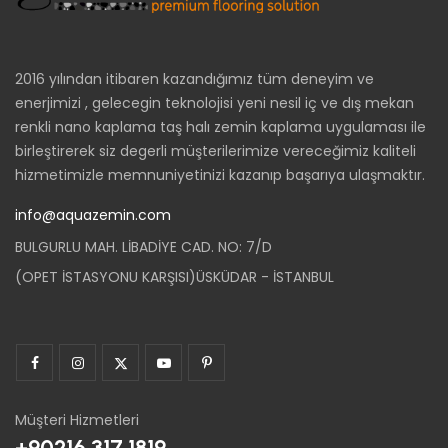
2016 yılından itibaren kazandığımız tüm deneyim ve
enerjimizi , gelecegin teknolojisi yeni nesil iç ve dış mekan
renkli nano kaplama taş halı zemin kaplama uygulaması ile
birleştirerek siz degerli müşterilerimize vereceğimiz kaliteli
hizmetimizle memnuniyetinizi kazanıp başarıya ulaşmaktır.
info@aquazemin.com
BULGURLU MAH. LİBADİYE CAD. NO: 7/D
(OPET İSTASYONU KARŞISI)ÜSKÜDAR - İSTANBUL
Müşteri Hizmetleri
+90216 317 1819