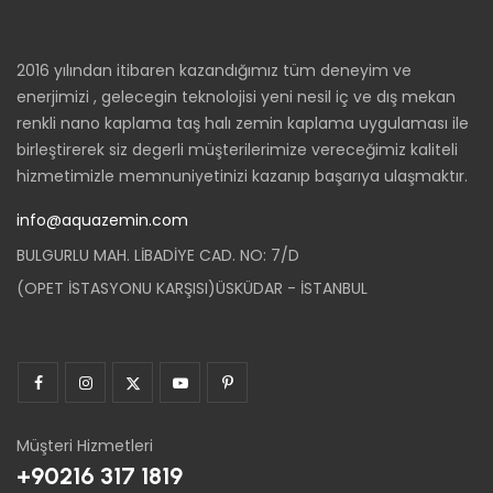
2016 yılından itibaren kazandığımız tüm deneyim ve
enerjimizi , gelecegin teknolojisi yeni nesil iç ve dış mekan
renkli nano kaplama taş halı zemin kaplama uygulaması ile
birleştirerek siz degerli müşterilerimize vereceğimiz kaliteli
hizmetimizle memnuniyetinizi kazanıp başarıya ulaşmaktır.
info@aquazemin.com
BULGURLU MAH. LİBADİYE CAD. NO: 7/D
(OPET İSTASYONU KARŞISI)ÜSKÜDAR - İSTANBUL
Müşteri Hizmetleri
+90216 317 1819