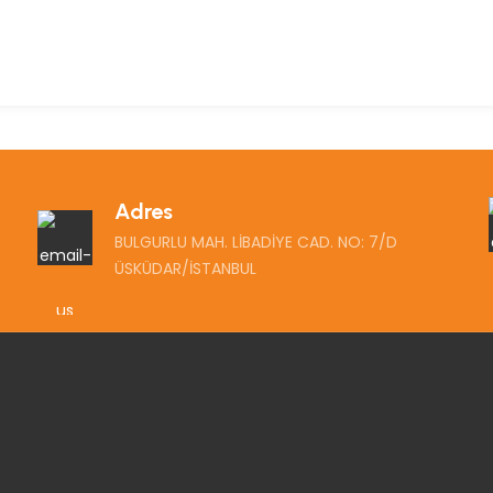
Adres
BULGURLU MAH. LİBADİYE CAD. NO: 7/D
ÜSKÜDAR/İSTANBUL