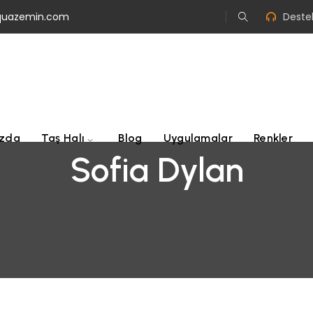
quazemin.com
Destek
ızda
Taş Halı
Blog
Uygulamalar
Renkler
Sofia Dylan